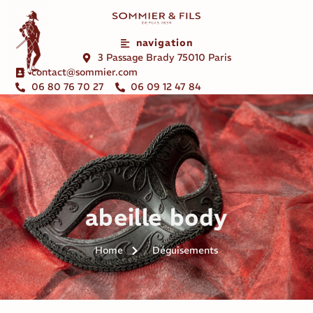
navigation
3 Passage Brady 75010 Paris
contact@sommier.com
06 80 76 70 27
06 09 12 47 84
abeille body
Home
Déguisements