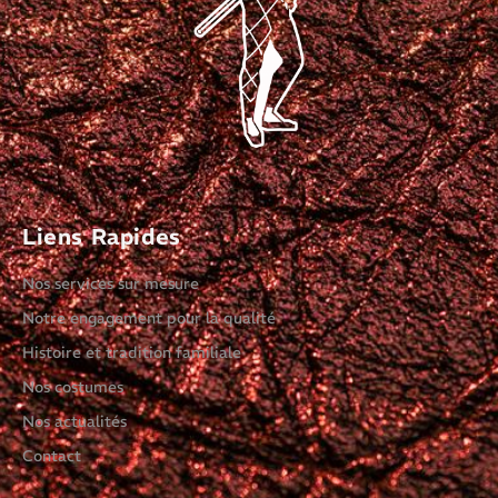
Liens Rapides
Nos services sur mesure
Notre engagement pour la qualité
Histoire et tradition familiale
Nos costumes
Nos actualités
Contact