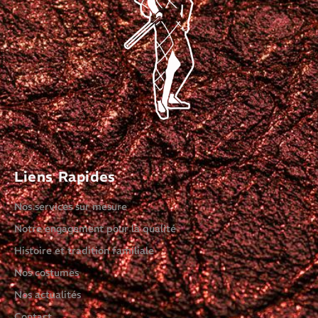
Liens Rapides
Nos services sur mesure
Notre engagement pour la qualité
Histoire et tradition familiale
Nos costumes
Nos actualités
Contact