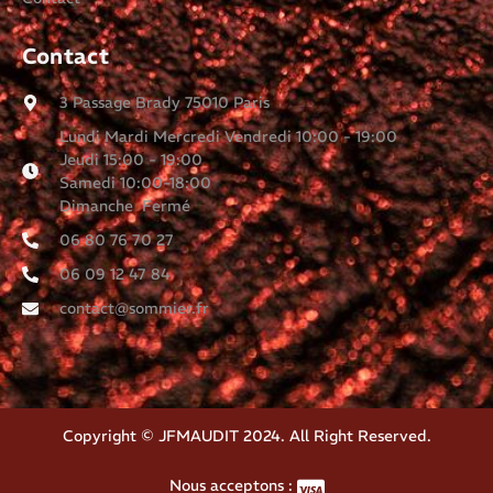
Contact
3 Passage Brady 75010 Paris
Lundi Mardi Mercredi Vendredi 10:00 - 19:00
Jeudi 15:00 - 19:00
Samedi 10:00-18:00
Dimanche Fermé
06 80 76 70 27
06 09 12 47 84
contact@sommier.fr
Copyright © JFMAUDIT 2024. All Right Reserved.
Nous acceptons :