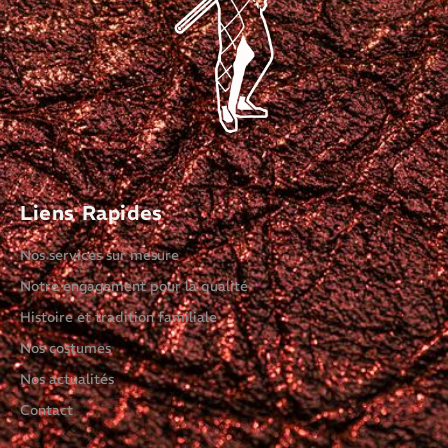
Liens Rapides
Nos services sur mesure
Notre engagement pour la qualité
Histoire et tradition familiale
Nos costumes
Nos actualités
Contact