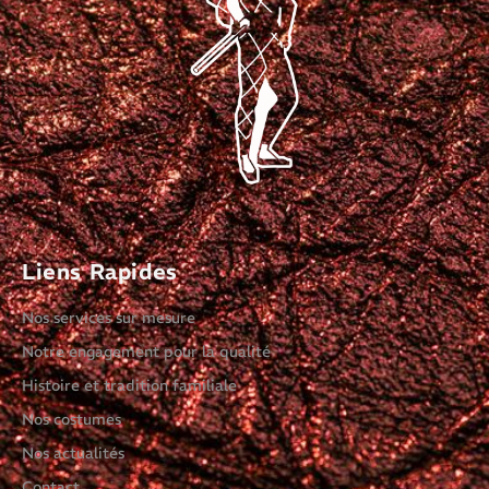
Liens Rapides
Nos services sur mesure
Notre engagement pour la qualité
Histoire et tradition familiale
Nos costumes
Nos actualités
Contact