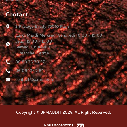
Contact
3 Passage Brady 75010 Paris
Lundi Mardi Mercredi Vendredi 10:00 - 19:00
Jeudi 15:00 - 19:00
Samedi 10:00-18:00
Dimanche Fermé
06 80 76 70 27
06 09 12 47 84
contact@sommier.fr
Copyright © JFMAUDIT 2024. All Right Reserved.
Nous acceptons :