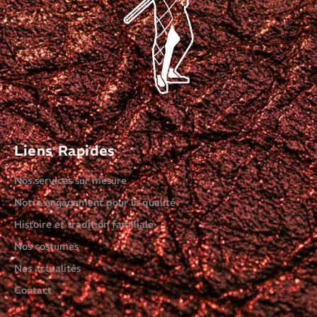
Liens Rapides
Nos services sur mesure
Notre engagement pour la qualité
Histoire et tradition familiale
Nos costumes
Nos actualités
Contact