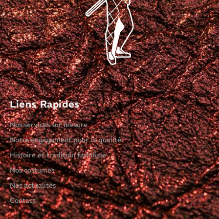
Liens Rapides
Nos services sur mesure
Notre engagement pour la qualité
Histoire et tradition familiale
Nos costumes
Nos actualités
Contact