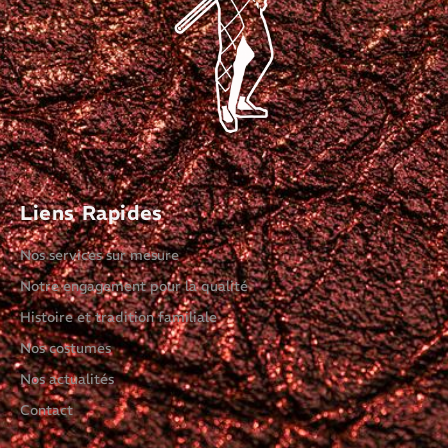
Liens Rapides
Nos services sur mesure
Notre engagement pour la qualité
Histoire et tradition familiale
Nos costumes
Nos actualités
Contact