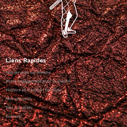
Liens Rapides
Nos services sur mesure
Notre engagement pour la qualité
Histoire et tradition familiale
Nos costumes
Nos actualités
Contact