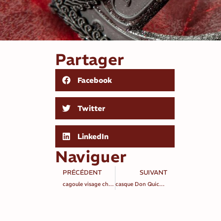
Partager
Facebook
Twitter
LinkedIn
Naviguer
PRÉCÉDENT
SUIVANT
cagoule visage cheveux châtain clair
casque Don Quichote en cuivre