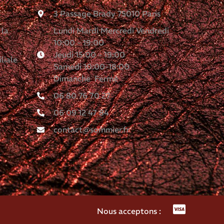
3 Passage Brady 75010 Paris
 la
Lundi Mardi Mercredi Vendredi
10:00 - 19:00
Jeudi 15:00 - 19:00
liale
Samedi 10:00-18:00
Dimanche Fermé
06 80 76 70 27
06 09 12 47 84
contact@sommier.fr
Nous acceptons :