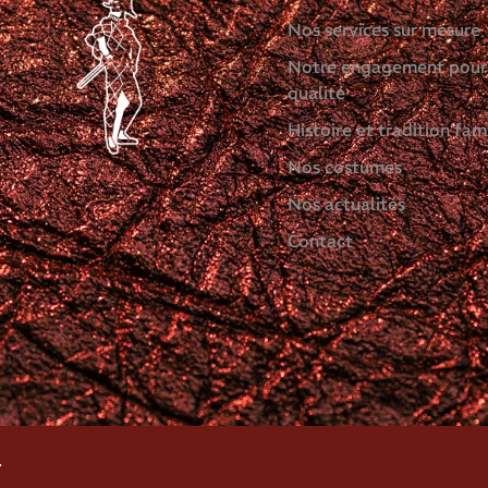
Nos services sur mesure
Notre engagement pour
qualité
Histoire et tradition fami
Nos costumes
Nos actualités
Contact
.