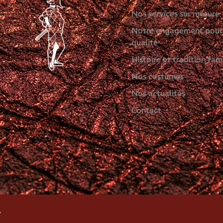
Nos services sur mesure
Notre engagement pour
qualité
Histoire et tradition fami
Nos costumes
Nos actualités
Contact
.