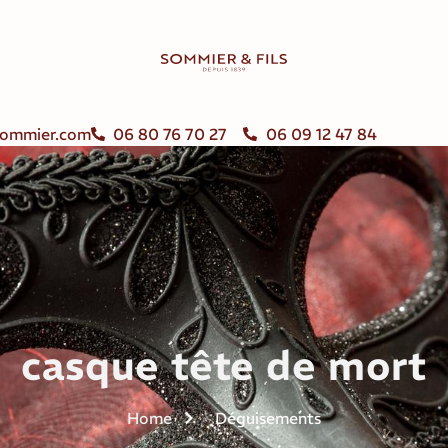
ommier.com
06 80 76 70 27
06 09 12 47 84
casque tête de mort
Home
Déguisements