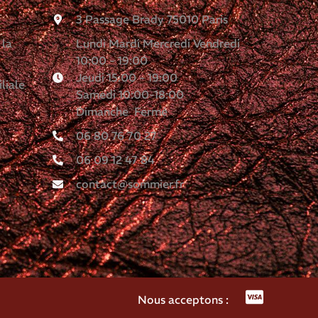
3 Passage Brady 75010 Paris
 la
Lundi Mardi Mercredi Vendredi
10:00 - 19:00
Jeudi 15:00 - 19:00
liale
Samedi 10:00-18:00
Dimanche Fermé
06 80 76 70 27
06 09 12 47 84
contact@sommier.fr
Nous acceptons :