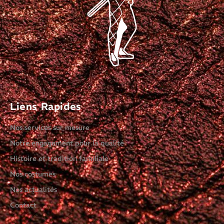
Liens Rapides
Nos services sur mesure
Notre engagement pour la qualité
Histoire et tradition familiale
Nos costumes
Nos actualités
Contact