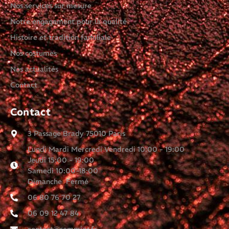
Nos services sur mesure
Notre engagement pour la qualité
Histoire et tradition familiale
Nos costumes
Nos actualités
Contact
Contact
3 Passage Brady 75010 Paris
Lundi Mardi Mercredi Vendredi 10:00 - 19:00
Jeudi 15:00 - 19:00
Samedi 10:00-18:00
Dimanche Fermé
06 80 76 70 27
06 09 12 47 84
contact@sommier.fr