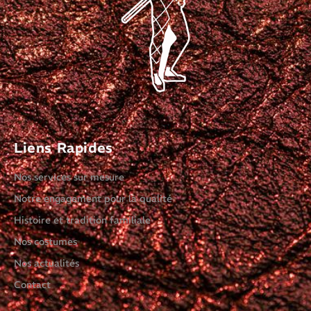
Liens Rapides
Nos services sur mesure
Notre engagement pour la qualité
Histoire et tradition familiale
Nos costumes
Nos actualités
Contact