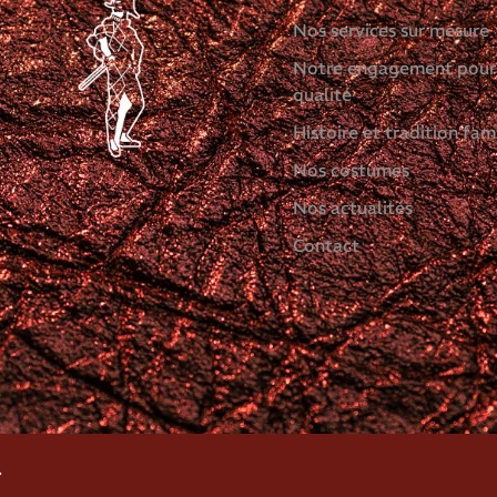
Nos services sur mesure
Notre engagement pour
qualité
Histoire et tradition fami
Nos costumes
Nos actualités
Contact
.