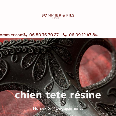
ommier.com
06 80 76 70 27
06 09 12 47 84
chien tete résine
Home
Déguisements