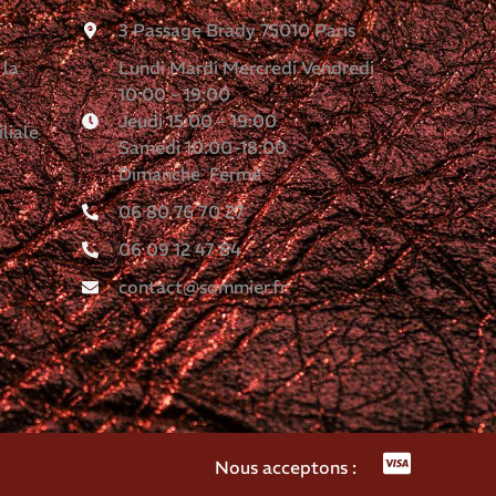
3 Passage Brady 75010 Paris
 la
Lundi Mardi Mercredi Vendredi
10:00 - 19:00
Jeudi 15:00 - 19:00
liale
Samedi 10:00-18:00
Dimanche Fermé
06 80 76 70 27
06 09 12 47 84
contact@sommier.fr
Nous acceptons :