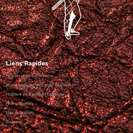
Liens Rapides
Nos services sur mesure
Notre engagement pour la qualité
Histoire et tradition familiale
Nos costumes
Nos actualités
Contact