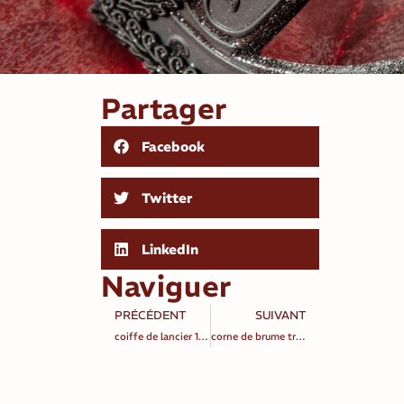
Partager
Facebook
Twitter
LinkedIn
Naviguer
PRÉCÉDENT
SUIVANT
coiffe de lancier 1er empire
corne de brume tribal