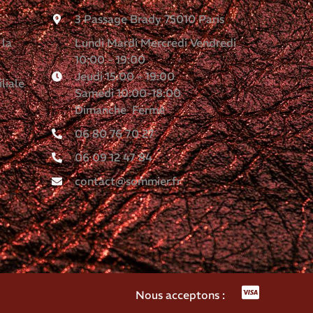
3 Passage Brady 75010 Paris
 la
Lundi Mardi Mercredi Vendredi
10:00 - 19:00
Jeudi 15:00 - 19:00
liale
Samedi 10:00-18:00
Dimanche Fermé
06 80 76 70 27
06 09 12 47 84
contact@sommier.fr
Nous acceptons :