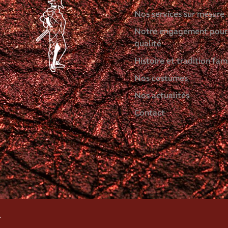
Nos services sur mesure
Notre engagement pour
qualité
Histoire et tradition fami
Nos costumes
Nos actualités
Contact
.