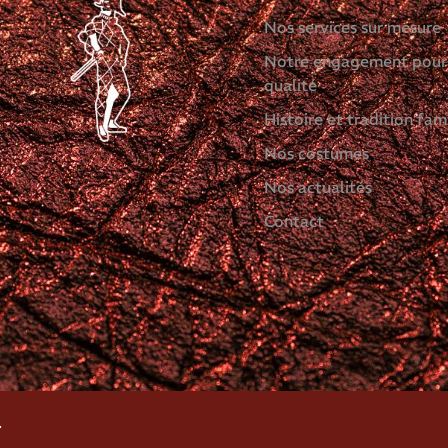
Nos services sur mesure
Notre engagement pour
qualité
Histoire et tradition fami
Nos costumes
Nos actualités
Contact
.