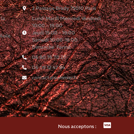
3 Passage Brady 75010 Paris
 la
Lundi Mardi Mercredi Vendredi
10:00 - 19:00
Jeudi 15:00 - 19:00
liale
Samedi 10:00-18:00
Dimanche Fermé
06 80 76 70 27
06 09 12 47 84
contact@sommier.fr
Nous acceptons :