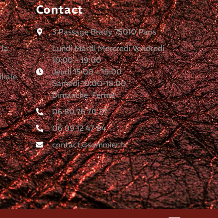
Contact
3 Passage Brady 75010 Paris
 la
Lundi Mardi Mercredi Vendredi
10:00 - 19:00
Jeudi 15:00 - 19:00
liale
Samedi 10:00-18:00
Dimanche Fermé
06 80 76 70 27
06 09 12 47 84
contact@sommier.fr