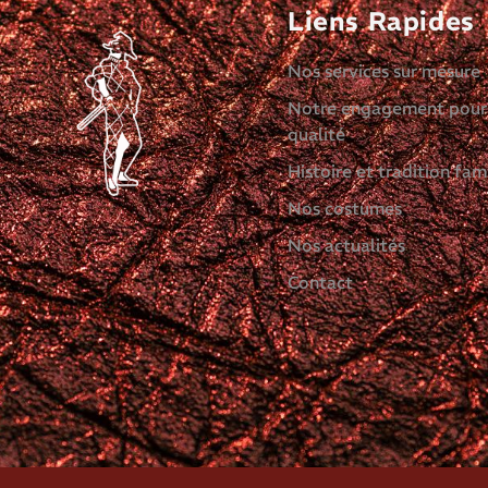
Liens Rapides
Nos services sur mesure
Notre engagement pour
qualité
Histoire et tradition fami
Nos costumes
Nos actualités
Contact