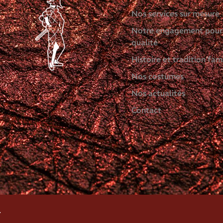
Nos services sur mesure
Notre engagement pour
qualité
Histoire et tradition fami
Nos costumes
Nos actualités
Contact
.