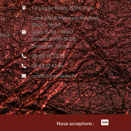
3 Passage Brady 75010 Paris
 la
Lundi Mardi Mercredi Vendredi
10:00 - 19:00
Jeudi 15:00 - 19:00
liale
Samedi 10:00-18:00
Dimanche Fermé
06 80 76 70 27
06 09 12 47 84
contact@sommier.fr
Nous acceptons :