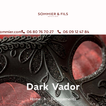
ommier.com
06 80 76 70 27
06 09 12 47 84
Dark Vador
Home
Déguisements