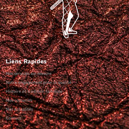
Liens Rapides
Nos services sur mesure
Notre engagement pour la qualité
Histoire et tradition familiale
Nos costumes
Nos actualités
Contact