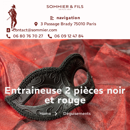
navigation
3 Passage Brady 75010 Paris
contact@sommier.com
06 80 76 70 27
06 09 12 47 84
Entraineuse 2 pièces noir
et rouge
Home
Déguisements