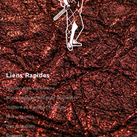
Liens Rapides
Nos services sur mesure
Notre engagement pour la qualité
Histoire et tradition familiale
Nos costumes
Nos actualités
Contact