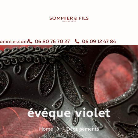
ommier.com
06 80 76 70 27
06 09 12 47 84
évéque violet
Home
Déguisements