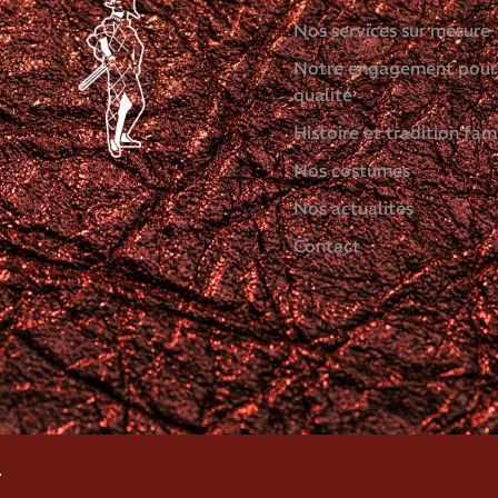
Nos services sur mesure
Notre engagement pour
qualité
Histoire et tradition fami
Nos costumes
Nos actualités
Contact
.