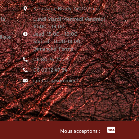
3 Passage Brady 75010 Paris
 la
Lundi Mardi Mercredi Vendredi
10:00 - 19:00
Jeudi 15:00 - 19:00
liale
Samedi 10:00-18:00
Dimanche Fermé
06 80 76 70 27
06 09 12 47 84
contact@sommier.fr
Nous acceptons :