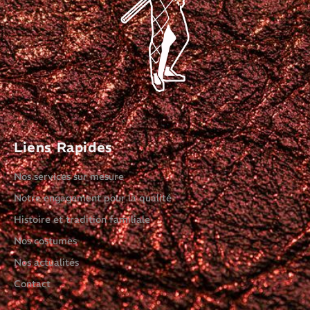
Liens Rapides
Nos services sur mesure
Notre engagement pour la qualité
Histoire et tradition familiale
Nos costumes
Nos actualités
Contact