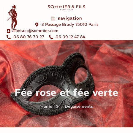
navigation
3 Passage Brady 75010 Paris
contact@sommier.com
06 80 76 70 27
06 09 12 47 84
Fée rose et fée verte
Home
Déguisements