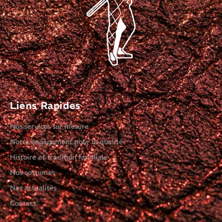
Liens Rapides
Nos services sur mesure
Notre engagement pour la qualité
Histoire et tradition familiale
Nos costumes
Nos actualités
Contact