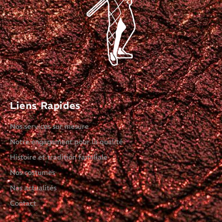
Liens Rapides
Nos services sur mesure
Notre engagement pour la qualité
Histoire et tradition familiale
Nos costumes
Nos actualités
Contact