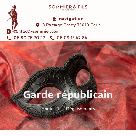
navigation
3 Passage Brady 75010 Paris
contact@sommier.com
06 80 76 70 27
06 09 12 47 84
Garde républicain
Home
Déguisements