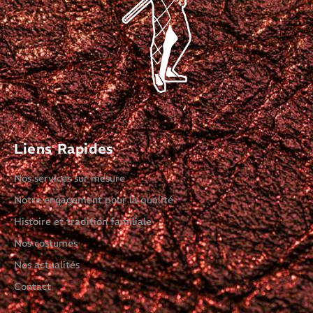
Liens Rapides
Nos services sur mesure
Notre engagement pour la qualité
Histoire et tradition familiale
Nos costumes
Nos actualités
Contact