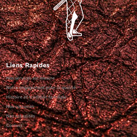
Liens Rapides
Nos services sur mesure
Notre engagement pour la qualité
Histoire et tradition familiale
Nos costumes
Nos actualités
Contact