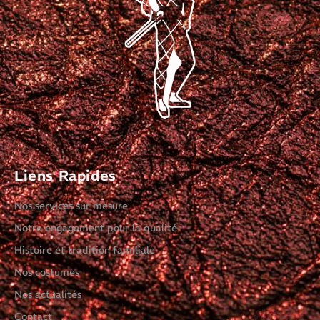
Liens Rapides
Nos services sur mesure
Notre engagement pour la qualité
Histoire et tradition familiale
Nos costumes
Nos actualités
Contact