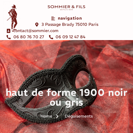
navigation
3 Passage Brady 75010 Paris
contact@sommier.com
06 80 76 70 27
06 09 12 47 84
haut de forme 1900 noir
ou gris
Home
Déguisements