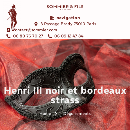
navigation
3 Passage Brady 75010 Paris
contact@sommier.com
06 80 76 70 27
06 09 12 47 84
Henri III noir et bordeaux
strass
Home
Déguisements