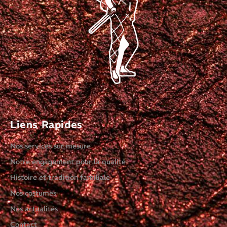
Liens Rapides
Nos services sur mesure
Notre engagement pour la qualité
Histoire et tradition familiale
Nos costumes
Nos actualités
Contact