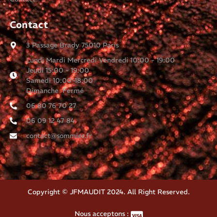
Contact
3 Passage Brady 75010 Paris
Lundi Mardi Mercredi Vendredi 10:00 - 19:00
Jeudi 15:00 - 19:00
Samedi 10:00-18:00
Dimanche Fermé
06 80 76 70 27
06 09 12 47 84
contact@sommier.fr
Copyright © JFMAUDIT 2024. All Right Reserved.
Nous acceptons :