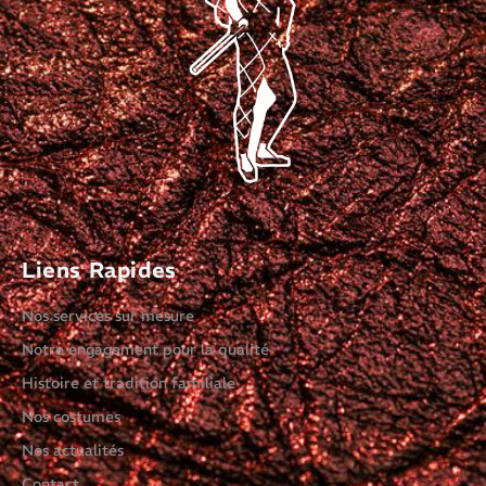
Liens Rapides
Nos services sur mesure
Notre engagement pour la qualité
Histoire et tradition familiale
Nos costumes
Nos actualités
Contact