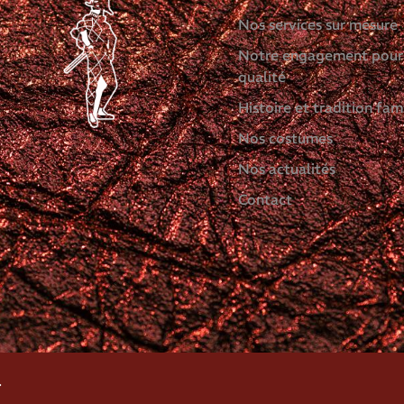
Nos services sur mesure
Notre engagement pour
qualité
Histoire et tradition fami
Nos costumes
Nos actualités
Contact
.