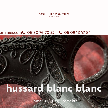
ommier.com
06 80 76 70 27
06 09 12 47 84
hussard blanc blanc
Home
Déguisements