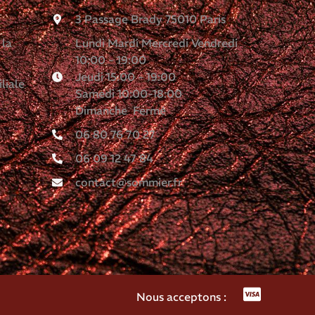
3 Passage Brady 75010 Paris
 la
Lundi Mardi Mercredi Vendredi
10:00 - 19:00
Jeudi 15:00 - 19:00
liale
Samedi 10:00-18:00
Dimanche Fermé
06 80 76 70 27
06 09 12 47 84
contact@sommier.fr
Nous acceptons :