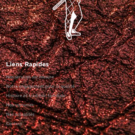
Liens Rapides
Nos services sur mesure
Notre engagement pour la qualité
Histoire et tradition familiale
Nos costumes
Nos actualités
Contact