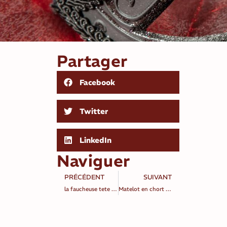
Partager
Facebook
Twitter
LinkedIn
Naviguer
PRÉCÉDENT
SUIVANT
la faucheuse tete de mort
Matelot en chort et marinière