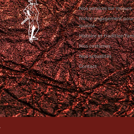
Nos services sur mesure
Notre engagement pour
qualité
Histoire et tradition fami
Nos costumes
Nos actualités
Contact
.