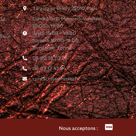
3 Passage Brady 75010 Paris
 la
Lundi Mardi Mercredi Vendredi
10:00 - 19:00
Jeudi 15:00 - 19:00
liale
Samedi 10:00-18:00
Dimanche Fermé
06 80 76 70 27
06 09 12 47 84
contact@sommier.fr
Nous acceptons :