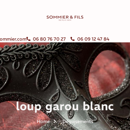
ommier.com
06 80 76 70 27
06 09 12 47 84
loup garou blanc
Home
Déguisements