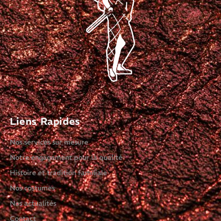
Liens Rapides
Nos services sur mesure
Notre engagement pour la qualité
Histoire et tradition familiale
Nos costumes
Nos actualités
Contact