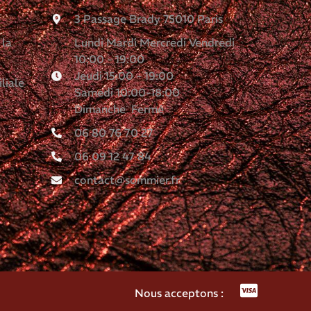
3 Passage Brady 75010 Paris
 la
Lundi Mardi Mercredi Vendredi
10:00 - 19:00
Jeudi 15:00 - 19:00
liale
Samedi 10:00-18:00
Dimanche Fermé
06 80 76 70 27
06 09 12 47 84
contact@sommier.fr
Nous acceptons :