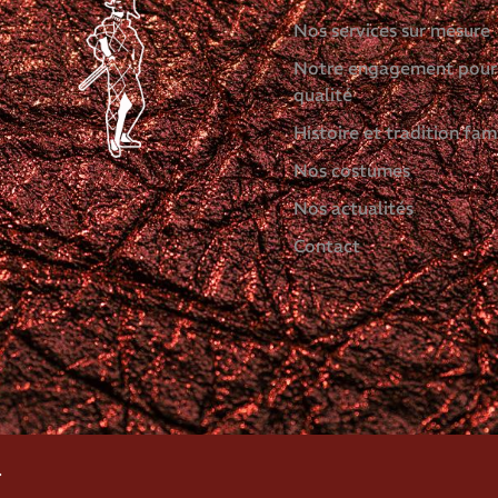
Nos services sur mesure
Notre engagement pour
qualité
Histoire et tradition fami
Nos costumes
Nos actualités
Contact
.