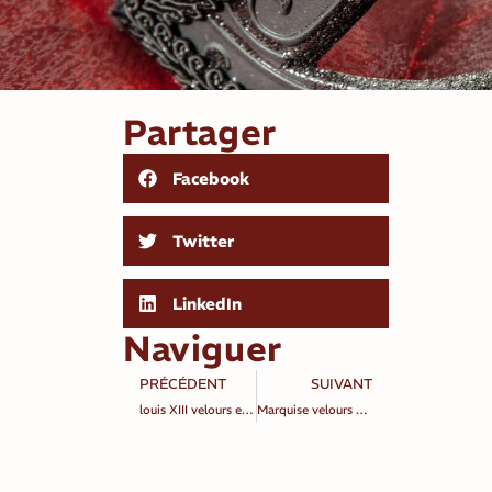
Partager
Facebook
Twitter
LinkedIn
Naviguer
PRÉCÉDENT
SUIVANT
louis XIII velours et satin vert
Marquise velours verte et rose pâle