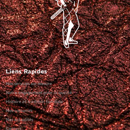
Liens Rapides
Nos services sur mesure
Notre engagement pour la qualité
Histoire et tradition familiale
Nos costumes
Nos actualités
Contact