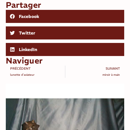
Partager
Facebook
Twitter
LinkedIn
Naviguer
PRÉCÉDENT
SUIVANT
lunette d’aviateur
miroir à main