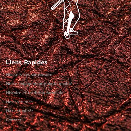
Liens Rapides
Nos services sur mesure
Notre engagement pour la qualité
Histoire et tradition familiale
Nos costumes
Nos actualités
Contact