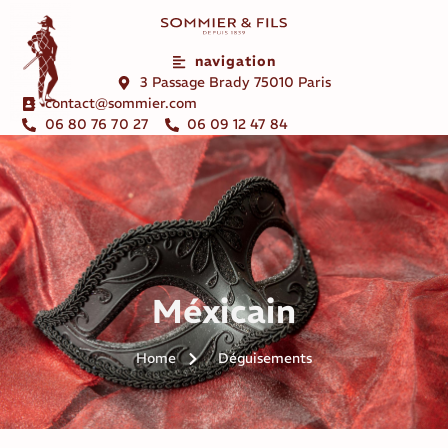
navigation
3 Passage Brady 75010 Paris
contact@sommier.com
06 80 76 70 27
06 09 12 47 84
Méxicain
Home
Déguisements