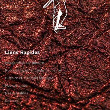
Liens Rapides
Nos services sur mesure
Notre engagement pour la qualité
Histoire et tradition familiale
Nos costumes
Nos actualités
Contact