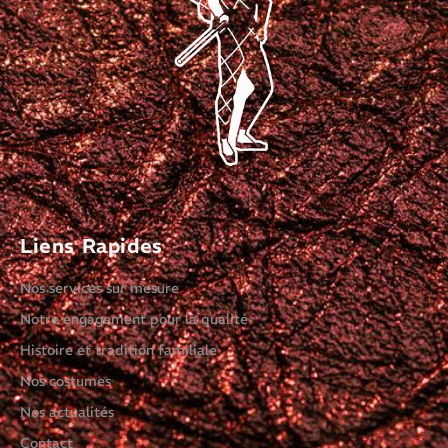
Liens Rapides
Nos services sur mesure
Notre engagement pour la qualité
Histoire et tradition familiale
Nos costumes
Nos actualités
Contact