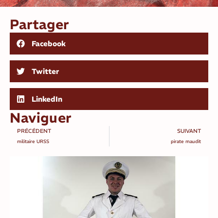
Partager
Facebook
Twitter
LinkedIn
Naviguer
PRÉCÉDENT
SUIVANT
militaire URSS
pirate maudit