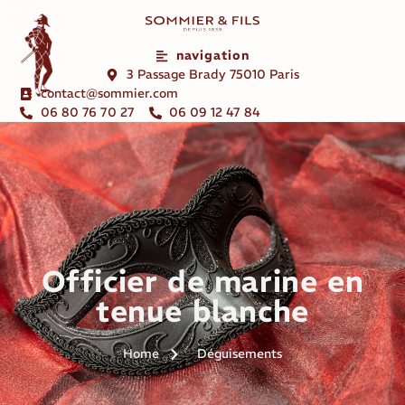
navigation
3 Passage Brady 75010 Paris
contact@sommier.com
06 80 76 70 27
06 09 12 47 84
Officier de marine en
tenue blanche
Home
Déguisements