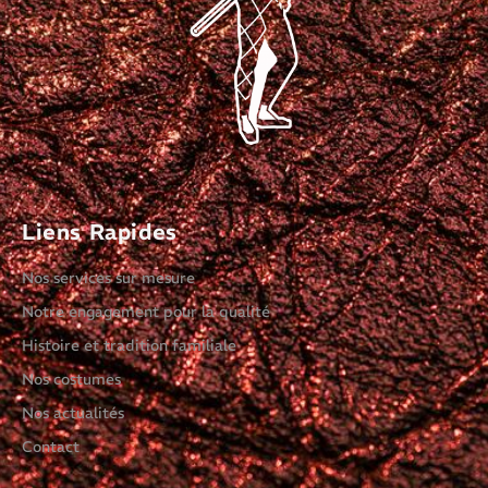
Liens Rapides
Nos services sur mesure
Notre engagement pour la qualité
Histoire et tradition familiale
Nos costumes
Nos actualités
Contact