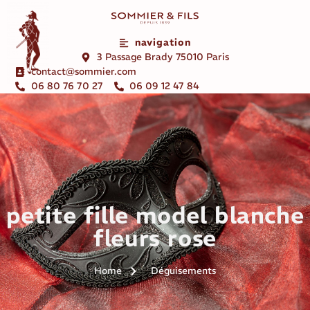
navigation
3 Passage Brady 75010 Paris
contact@sommier.com
06 80 76 70 27
06 09 12 47 84
petite fille model blanche
fleurs rose
Home
Déguisements