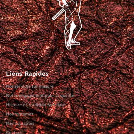
Liens Rapides
Nos services sur mesure
Notre engagement pour la qualité
Histoire et tradition familiale
Nos costumes
Nos actualités
Contact