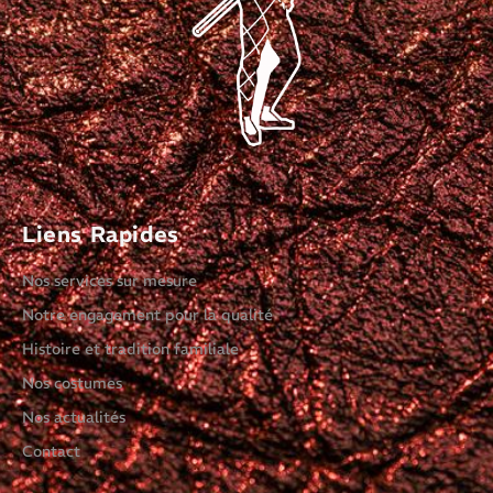
Liens Rapides
Nos services sur mesure
Notre engagement pour la qualité
Histoire et tradition familiale
Nos costumes
Nos actualités
Contact