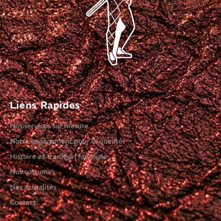
Liens Rapides
Nos services sur mesure
Notre engagement pour la qualité
Histoire et tradition familiale
Nos costumes
Nos actualités
Contact