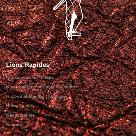
Liens Rapides
Nos services sur mesure
Notre engagement pour la qualité
Histoire et tradition familiale
Nos costumes
Nos actualités
Contact