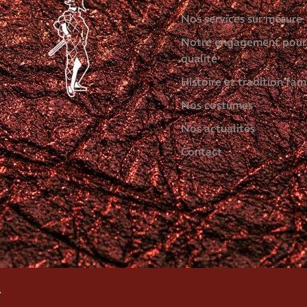
Nos services sur mesure
Notre engagement pour
qualité
Histoire et tradition fami
Nos costumes
Nos actualités
Contact
.