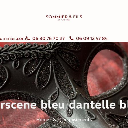
ommier.com
06 80 76 70 27
06 09 12 47 84
rscene bleu dantelle 
Home
Déguisements