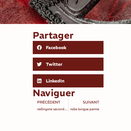
Partager
Facebook
Twitter
LinkedIn
Naviguer
PRÉCÉDENT
SUIVANT
redingote second empire bordeaux
robe longue parme