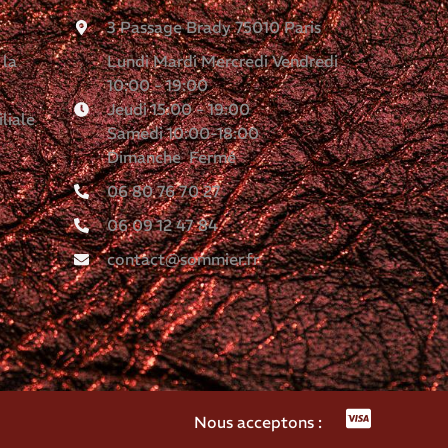
3 Passage Brady 75010 Paris
 la
Lundi Mardi Mercredi Vendredi
10:00 - 19:00
Jeudi 15:00 - 19:00
liale
Samedi 10:00-18:00
Dimanche Fermé
06 80 76 70 27
06 09 12 47 84
contact@sommier.fr
Nous acceptons :