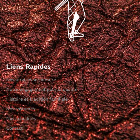
Liens Rapides
Nos services sur mesure
Notre engagement pour la qualité
Histoire et tradition familiale
Nos costumes
Nos actualités
Contact