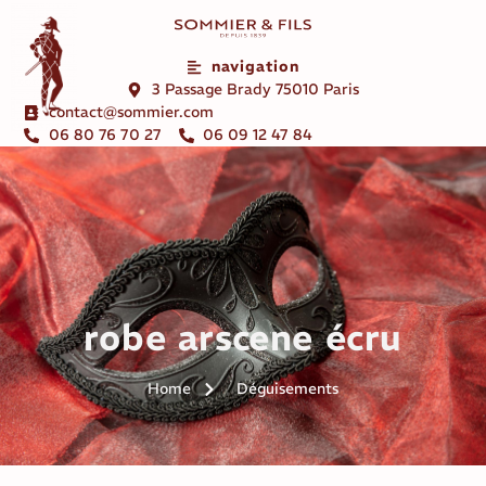
navigation
3 Passage Brady 75010 Paris
contact@sommier.com
06 80 76 70 27
06 09 12 47 84
robe arscene écru
Home
Déguisements