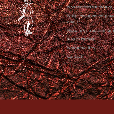
Nos services sur mesure
Notre engagement pour
qualité
Histoire et tradition fami
Nos costumes
Nos actualités
Contact
.