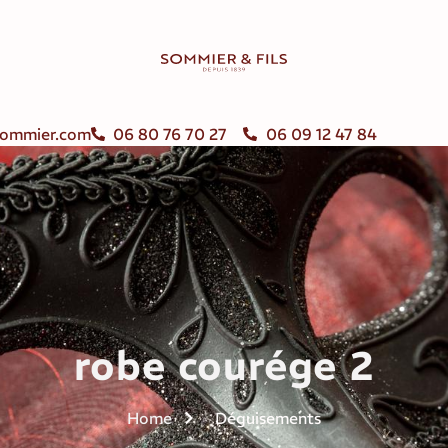
ommier.com
06 80 76 70 27
06 09 12 47 84
robe courége 2
Home
Déguisements