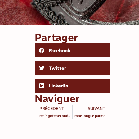
Partager
Facebook
Twitter
LinkedIn
Naviguer
PRÉCÉDENT
SUIVANT
redingote second empire bordeaux
robe longue parme