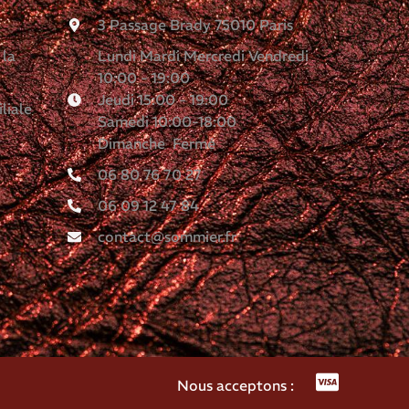
3 Passage Brady 75010 Paris
 la
Lundi Mardi Mercredi Vendredi
10:00 - 19:00
Jeudi 15:00 - 19:00
liale
Samedi 10:00-18:00
Dimanche Fermé
06 80 76 70 27
06 09 12 47 84
contact@sommier.fr
Nous acceptons :