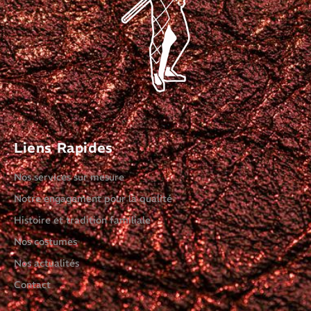
Liens Rapides
Nos services sur mesure
Notre engagement pour la qualité
Histoire et tradition familiale
Nos costumes
Nos actualités
Contact