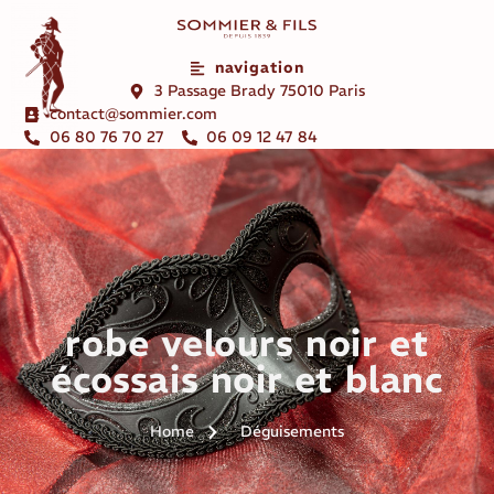
navigation
3 Passage Brady 75010 Paris
contact@sommier.com
06 80 76 70 27
06 09 12 47 84
robe velours noir et
écossais noir et blanc
Home
Déguisements