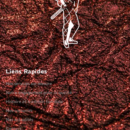
Liens Rapides
Nos services sur mesure
Notre engagement pour la qualité
Histoire et tradition familiale
Nos costumes
Nos actualités
Contact