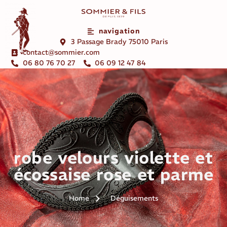
navigation
3 Passage Brady 75010 Paris
contact@sommier.com
06 80 76 70 27
06 09 12 47 84
robe velours violette et
écossaise rose et parme
Home
Déguisements