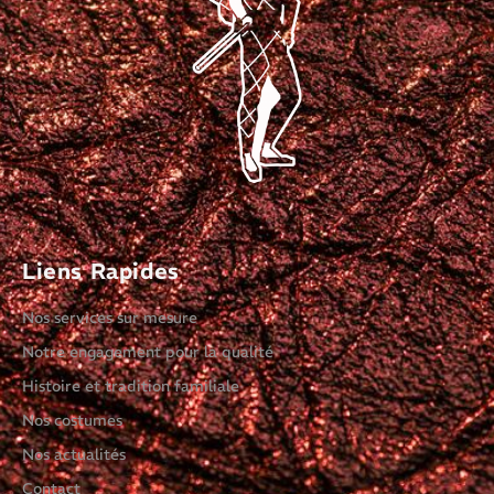
Liens Rapides
Nos services sur mesure
Notre engagement pour la qualité
Histoire et tradition familiale
Nos costumes
Nos actualités
Contact